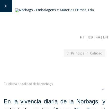
PT
|
ES
|
FR
|
EN
Principal
Calidad
Politica de calidad de la Norbags
En la vivencia diaria de la Norbags, y